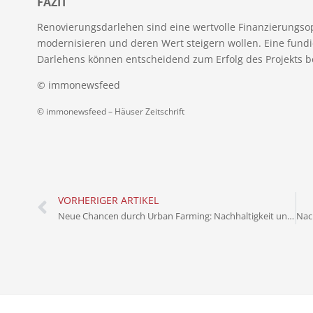
FAZIT
Renovierungsdarlehen sind eine wertvolle Finanzierungsop
modernisieren und deren Wert steigern wollen. Eine fund
Darlehens können entscheidend zum Erfolg des Projekts b
© immonewsfeed
© immonewsfeed –
Häuser Zeitschrift
VORHERIGER ARTIKEL
Neue Chancen durch Urban Farming: Nachhaltigkeit und Wertsteigerung für Immobilien