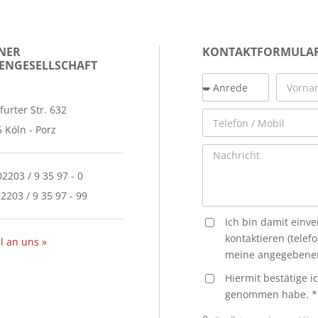
NER
KONTAKTFORMULA
ENGESELLSCHAFT
furter Str. 632
 Köln - Porz
02203 / 9 35 97 - 0
02203 / 9 35 97 - 99
Ich bin damit einv
kontaktieren (telef
l an uns »
meine angegebenen
Hiermit bestätige i
genommen habe. *